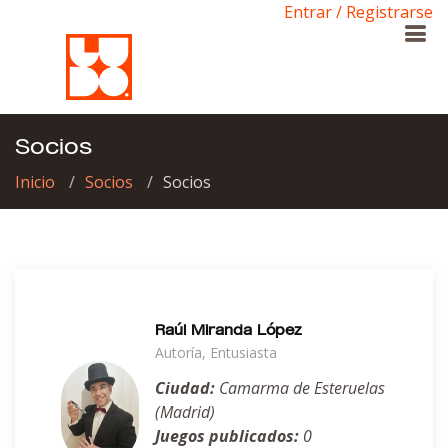
Entrar / Registrarse
Socios
Inicio
Socios
Socios
Raúl Miranda López
Autoría, Entusiasta
Ciudad:
Camarma de Esteruelas
(Madrid)
Juegos publicados:
0