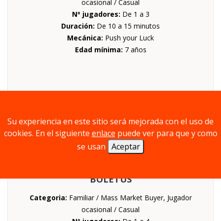
ocasional / Casual
Nº jugadores:
De 1 a 3
Duración:
De 10 a 15 minutos
Mecánica:
Push your Luck
Edad mínima:
7 años
Su experiencia en este sitio será mejorada con el uso de
cookies. En el siguiente
enlace
puede ver para que y como
se usan
Aceptar
BOLETUS
Categoria:
Familiar / Mass Market Buyer, Jugador
ocasional / Casual