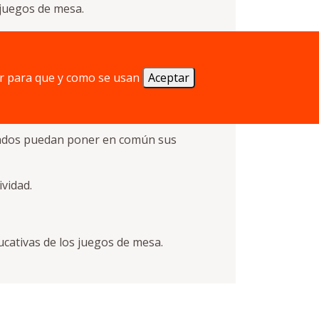
 juegos de mesa.
as actividades de los creadores.
r para que y como se usan
Aceptar
 de juegos de mesa, así como poner a
ociados puedan poner en común sus
ividad.
ducativas de los juegos de mesa.