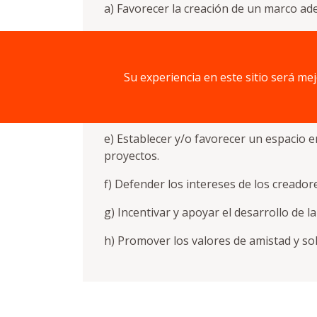
a) Favorecer la creación de un marco ade
b) Promover y apoyar iniciativas que con
c) Promover e incentivar la creación de 
Su experiencia en este sitio será me
d) Asesorar y facilitar información sobr
disposición de sus miembros herramienta
e) Establecer y/o favorecer un espacio 
proyectos.
f) Defender los intereses de los creador
g) Incentivar y apoyar el desarrollo de 
h) Promover los valores de amistad y sol