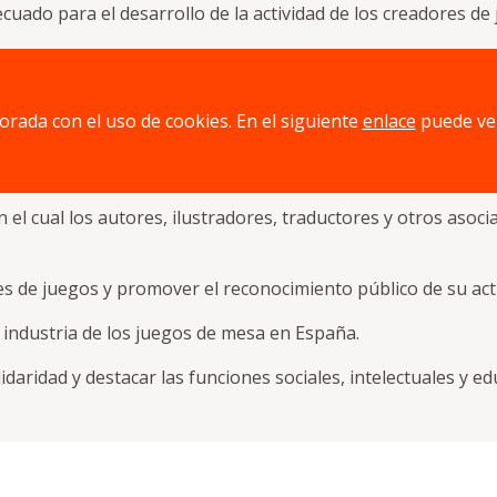
cuado para el desarrollo de la actividad de los creadores de
tribuyan a dar a conocer el mundo de los juegos de mesa y l
juegos de mesa.
jorada con el uso de cookies. En el siguiente
enlace
puede ve
e los procedimientos relacionados con la creación y edición
s y recursos que faciliten dicha labor.
en el cual los autores, ilustradores, traductores y otros as
es de juegos y promover el reconocimiento público de su act
la industria de los juegos de mesa en España.
idaridad y destacar las funciones sociales, intelectuales y e