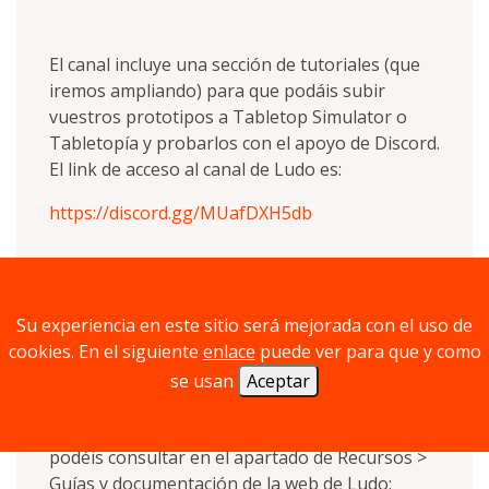
El canal incluye una sección de tutoriales (que
iremos ampliando) para que podáis subir
vuestros prototipos a Tabletop Simulator o
Tabletopía y probarlos con el apoyo de Discord.
El link de acceso al canal de Ludo es:
https://discord.gg/MUafDXH5db
Discord puede ejecutarse desde su propia
Su experiencia en este sitio será mejorada con el uso de
aplicación o desde el navegador web, y cuenta
cookies. En el siguiente
enlace
puede ver para que y como
con más de 250 millones de usuarios
activos. Para hacer más fáciles vuestros
se usan
Aceptar
primeros pasos, nuestro socio David Vaquero
ha elaborado un tutorial introductorio que
podéis consultar en el apartado de Recursos >
Guías y documentación de la web de Ludo: