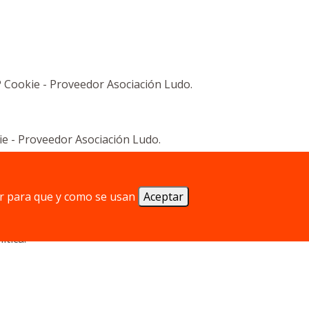
P Cookie - Proveedor Asociación Ludo.
kie - Proveedor Asociación Ludo.
r para que y como se usan
Aceptar
l contenido ni de la veracidad de las
ítica.