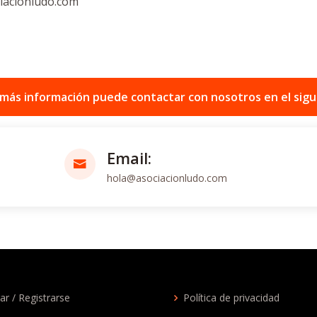
ciacionludo.com
 más información puede contactar con nosotros en el sigu
Email:
hola@asociacionludo.com
ar / Registrarse
Política de privacidad