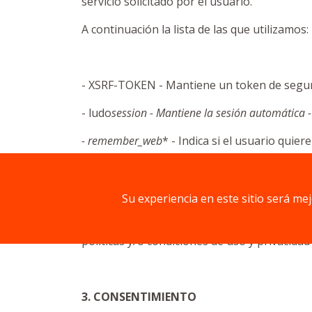
servicio solicitado por el usuario.
A continuación la lista de las que utilizamos:
- XSRF-TOKEN - Mantiene un token de seguri
- ludo
session - Mantiene la sesión automática 
- remember_web
* - Indica si el usuario qui
Su experiencia en este sitio será me
ASOCIACION DE CREADORES DE JUEGOS DE
políticas y/o condiciones de uso y privacidad 
3. CONSENTIMIENTO