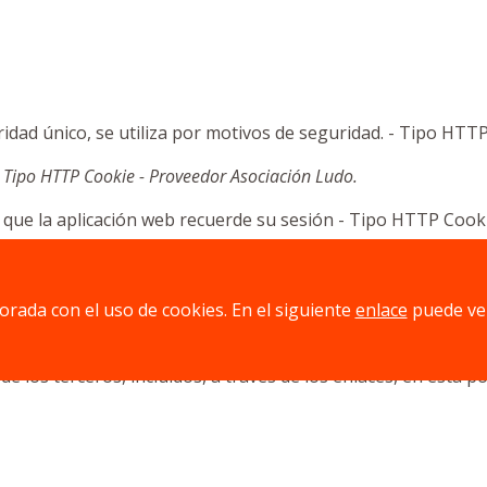
dad único, se utiliza por motivos de seguridad. - Tipo HTT
- Tipo HTTP Cookie - Proveedor Asociación Ludo.
ere que la aplicación web recuerde su sesión - Tipo HTTP Coo
jorada con el uso de cookies. En el siguiente
enlace
puede ve
 MESA DE LUDO
no se hace responsable, en ningún caso ni de
de los terceros, incluidos, a través de los enlaces, en esta pol