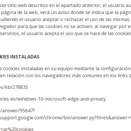
este sitio web descritos en el apartado anterior, el usuario a
r página de la web, verá un aviso donde se indica que la
iendo el usuario aceptar o rechazar el uso de las mismas a
avegador para que las cookies no se activen, al navegar po
rvicios, el usuario acepta el uso que se hace de las cookies
KIES INSTALADAS
as cookies instaladas en su equipo mediante la configuració
en relación con los navegadores más comunes en los links q
-es/kb/278835
com/es-es/windows-10-microsoft-edge-and-privacy
e/answer/95647?
support.google.com/chrome/bin/answer.py?hl=es&answer=
orrar%20cookies