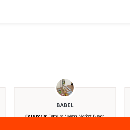
BABEL
Categoria:
Familiar / Mass Market Buyer,
Fiesta / Party
Nº jugadores:
De 2 a 5