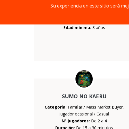
Su experiencia en este sitio será me
Duración:
De 20 a 30 minutos
Mecánica:
Colocación de losetas, Colocación
de trabajadores, Creación de patrones
Edad mínima:
8 años
SUMO NO KAERU
Categoria:
Familiar / Mass Market Buyer,
Jugador ocasional / Casual
Nº jugadores:
De 2 a 4
Duración:
De 15 a 30 minutos