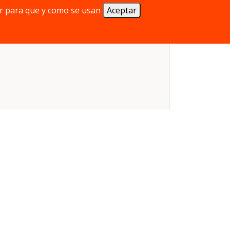
r para que y como se usan
Aceptar
Duración:
De 15 a 20 minutos
Mecánica:
Apuestas, Cartas, Faroleo
Edad mínima:
7 años