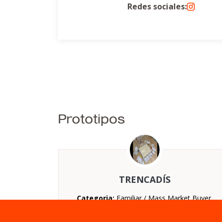
Redes sociales:
Prototipos
TRENCADÍS
Categoria:
Familiar / Mass Market Buyer,
Jugador ocasional / Casual
Nº jugadores:
De 2 a 4