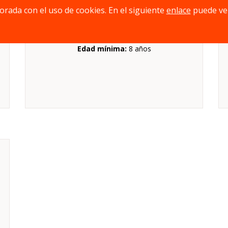
jorada con el uso de cookies. En el siguiente
enlace
puede ve
Duración:
De 20 a 30 minutos
Mecánica:
Cartas, Interpretación/actuación,
Reconocimiento de patrones
Edad mínima:
8 años