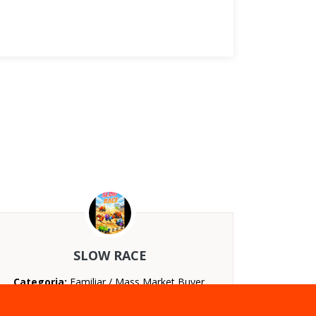
SLOW RACE
Categoria:
Familiar / Mass Market Buyer,
Jugador ocasional / Casual
Nº jugadores:
De 3 a 6