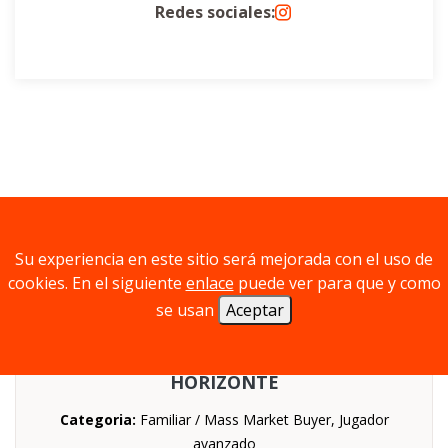
Redes sociales:
Prototipos
Su experiencia en este sitio será mejorada con el uso de
cookies. En el siguiente
enlace
puede ver para que y como
se usan
Aceptar
PROYECTO GÉNESIS: INICIATIVA
HORIZONTE
Categoria:
Familiar / Mass Market Buyer, Jugador
avanzado