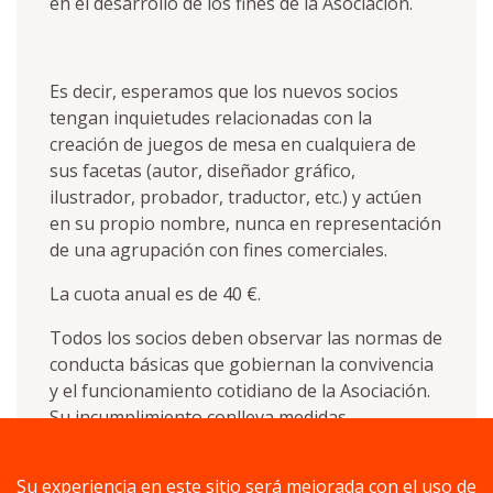
en el desarrollo de los fines de la Asociación.
Es decir, esperamos que los nuevos socios
tengan inquietudes relacionadas con la
creación de juegos de mesa en cualquiera de
sus facetas (autor, diseñador gráfico,
ilustrador, probador, traductor, etc.) y actúen
en su propio nombre, nunca en representación
de una agrupación con fines comerciales.
La cuota anual es de 40 €.
Todos los socios deben observar las normas de
conducta básicas que gobiernan la convivencia
y el funcionamiento cotidiano de la Asociación.
Su incumplimiento conlleva medidas
disciplinarias y, en casos extraordinarios o que
perjudiquen gravemente los intereses de la
Su experiencia en este sitio será mejorada con el uso de