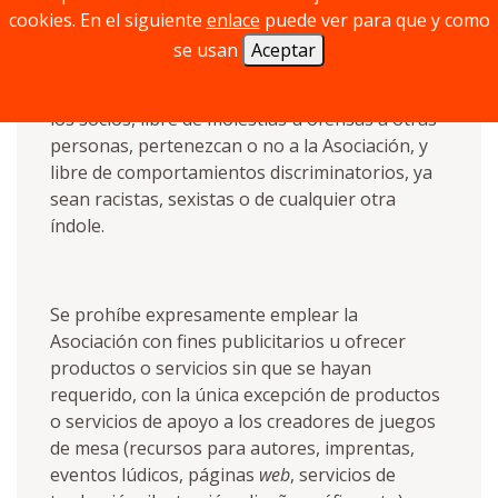
Asociación, la expulsión.
cookies. En el siguiente
enlace
puede ver para que y como
se usan
Aceptar
Exigimos un comportamiento respetuoso entre
los socios, libre de molestias u ofensas a otras
personas, pertenezcan o no a la Asociación, y
libre de comportamientos discriminatorios, ya
sean racistas, sexistas o de cualquier otra
índole.
Se prohíbe expresamente emplear la
Asociación con fines publicitarios u ofrecer
productos o servicios sin que se hayan
requerido, con la única excepción de productos
o servicios de apoyo a los creadores de juegos
de mesa (recursos para autores, imprentas,
eventos lúdicos, páginas
web
, servicios de