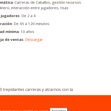
mática
: Carreras de Caballos, gestión recursos
dinero, interacción entre jugadores, risas
 jugadores
: De 2 a 4
ración
: De 45 a 120 minutos
ad mínima
: 10 años
ja de ventas
:
Descargar
 trepidantes carreras y alzarnos con la
mos nuevos caballos mas potentes y