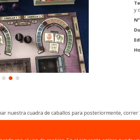
Te
y 
Nº
Du
Ed
Ho
ar nuestra cuadra de caballos para posteriormente, correr 3
remos Cowboys y entrenadores especializados, incorporare