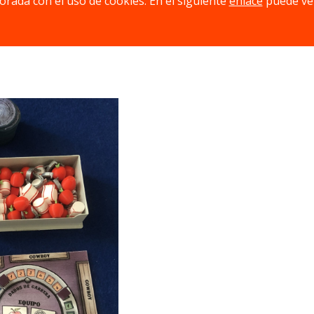
jorada con el uso de cookies. En el siguiente
enlace
puede ve
l avance de nuestros adversarios por la pista de carreras.
dores, toma un papel relevante a la hora de obtener la victo