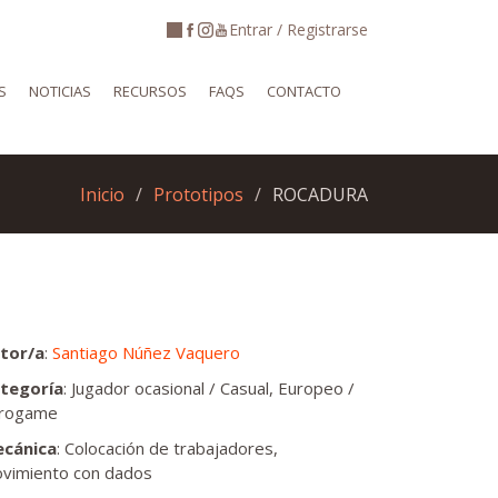
Entrar / Registrarse
S
NOTICIAS
RECURSOS
FAQS
CONTACTO
Inicio
Prototipos
ROCADURA
tor/a
:
Santiago Núñez Vaquero
tegoría
: Jugador ocasional / Casual, Europeo /
rogame
cánica
: Colocación de trabajadores,
vimiento con dados