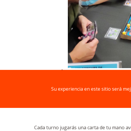
Descripción
Su experiencia en este sitio será me
En los laberintos de Mundo-arcade se encue
participantes.
Cada turno jugarás una carta de tu mano ava