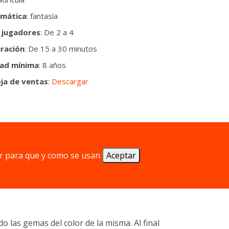
mática
: fantasía
 jugadores
: De 2 a 4
ración
: De 15 a 30 minutos
ad mínima
: 8 años
ja de ventas
:
Descargar
r para que y como se usan
Aceptar
sigue más gemas que el resto de
las gemas del color de la misma. Al final