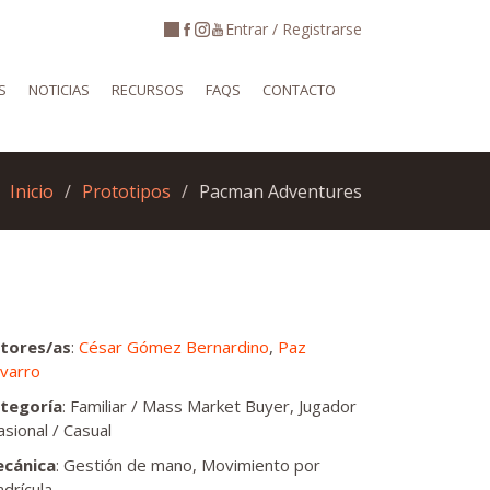
Entrar / Registrarse
S
NOTICIAS
RECURSOS
FAQS
CONTACTO
Inicio
Prototipos
Pacman Adventures
tores/as
:
César Gómez Bernardino
,
Paz
varro
tegoría
: Familiar / Mass Market Buyer, Jugador
asional / Casual
cánica
: Gestión de mano, Movimiento por
adrícula