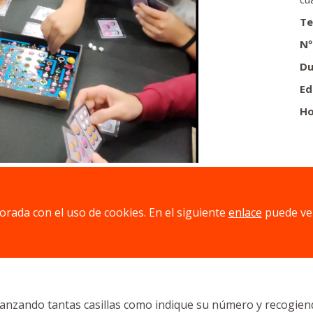
Te
Nº
Du
Ed
Ho
jorada con el uso de cookies. En el siguiente
enlace
puede ve
ntran las valiosas gemas mágicas. Adéntrate en ellos y con
nzando tantas casillas como indique su número y recogiendo 