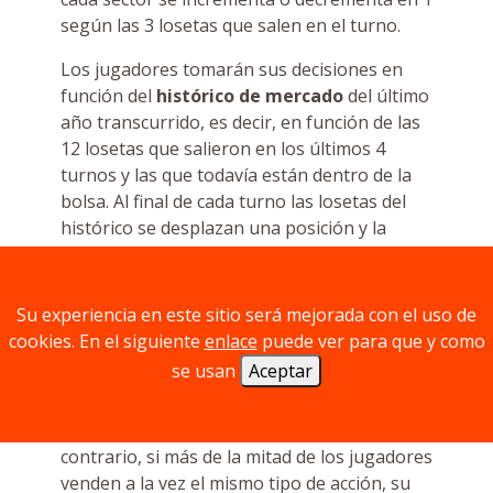
según las 3 losetas que salen en el turno.
Los jugadores tomarán sus decisiones en
función del
histórico de mercado
del último
año transcurrido, es decir, en función de las
12 losetas que salieron en los últimos 4
turnos y las que todavía están dentro de la
bolsa. Al final de cada turno las losetas del
histórico se desplazan una posición y la
última columna vuelve a la bolsa. Este ciclo se
repite hasta el final de la partida.
Su experiencia en este sitio será mejorada con el uso de
Además, la
oferta y demanda
puede afectar
cookies. En el siguiente
enlace
puede ver para que y como
al valor de las acciones. Si demasiados
se usan
Aceptar
jugadores, más de la mitad, invierten a la vez
en el mismo sector, el valor de sus acciones
sube justo antes de pagar por ellas. Por el
contrario, si más de la mitad de los jugadores
venden a la vez el mismo tipo de acción, su