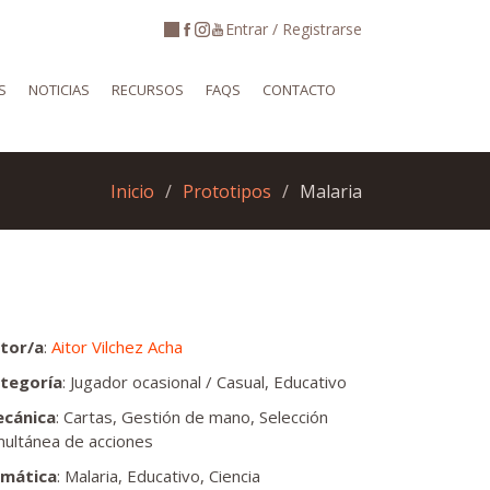
Entrar / Registrarse
S
NOTICIAS
RECURSOS
FAQS
CONTACTO
Inicio
Prototipos
Malaria
tor/a
:
Aitor Vilchez Acha
tegoría
: Jugador ocasional / Casual, Educativo
cánica
: Cartas, Gestión de mano, Selección
multánea de acciones
mática
: Malaria, Educativo, Ciencia