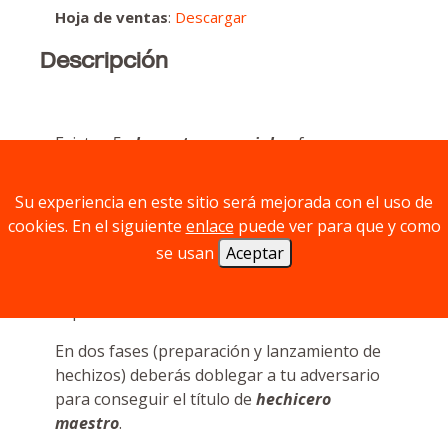
Hoja de ventas
:
Descargar
Descripción
Existen 5
elementos esenciales
: fuego, agua,
tierra, aire y éter. Como aspirante a
hechicero, debes reunirlos y dominarlos
Su experiencia en este sitio será mejorada con el uso de
todos; pero cuidado, no eres el único
cookies. En el siguiente
enlace
puede ver para que y como
intentando perfeccionar sus habilidades y,
se usan
Aceptar
debido a tu corta experiencia en las artes
místicas, muchas cosas podrían torcerse en
el proceso.
En dos fases (preparación y lanzamiento de
hechizos) deberás doblegar a tu adversario
para conseguir el título de
hechicero
maestro
.