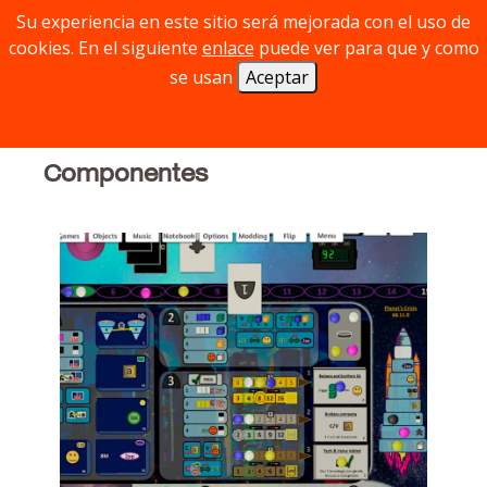
¿escaparon de la debacle viajando en cohete
Su experiencia en este sitio será mejorada con el uso de
a otro sistema estelar?
cookies. En el siguiente
enlace
puede ver para que y como
se usan
Aceptar
Componentes