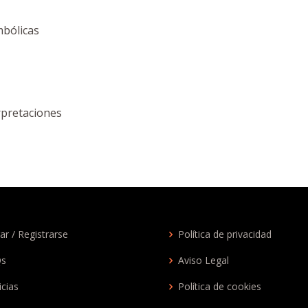
mbólicas
erpretaciones
ar / Registrarse
Política de privacidad
Qs
Aviso Legal
icias
Política de cookies