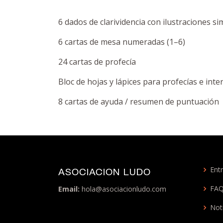
6 dados de clarividencia con ilustraciones si
6 cartas de mesa numeradas (1–6)
24 cartas de profecía
Bloc de hojas y lápices para profecías e int
8 cartas de ayuda / resumen de puntuación
Entr
ASOCIACION LUDO
FA
Email:
hola@asociacionludo.com
Not