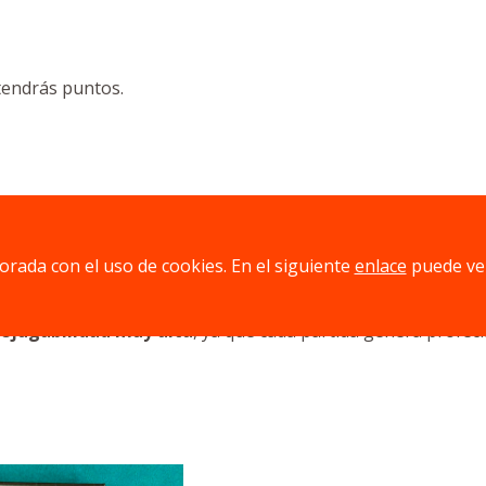
tendrás puntos.
o de jugadores intentan descifrar qué símbolos y números se 
dad y ambigüedad
, generando momentos de risa, interpreta
jorada con el uso de cookies. En el siguiente
enlace
puede ve
rejugabilidad muy alta
, ya que cada partida genera profecí