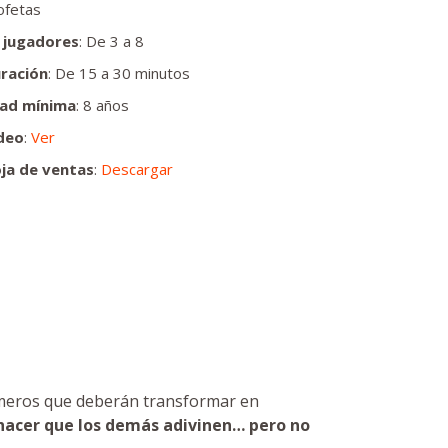
ofetas
 jugadores
: De 3 a 8
ración
: De 15 a 30 minutos
ad mínima
: 8 años
deo
:
Ver
ja de ventas
:
Descargar
números que deberán transformar en
hacer que los demás adivinen… pero no