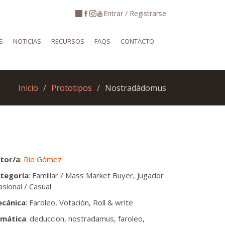
Entrar / Registrarse
S
NOTICIAS
RECURSOS
FAQS
CONTACTO
Inicio
Prototipos
Nostradádomus
tor/a
:
Río Gómez
tegoría
: Familiar / Mass Market Buyer, Jugador
asional / Casual
cánica
: Faroleo, Votación, Roll & write
mática
: deduccion, nostradamus, faroleo,