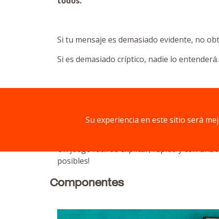
todos.
Si tu mensaje es demasiado evidente, no ob
Si es demasiado críptico, nadie lo entenderá.
Tras leer las profecías en voz alta, el rest
puntuación premia el equilibrio entre
clari
Su experiencia en este sitio será me
Un juego fácil de explicar, rápido y con una
posibles!
Componentes