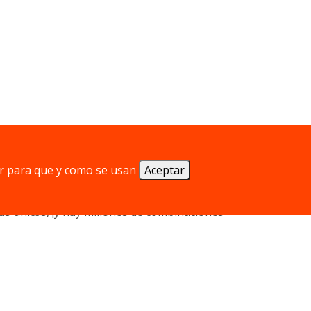
esconden detrás de cada frase. La
ción libre y giros inesperados.
r para que y como se usan
Aceptar
as únicas, ¡y hay millones de combinaciones