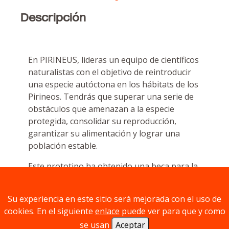
Descripción
En PIRINEUS, lideras un equipo de científicos
naturalistas con el objetivo de reintroducir
una especie autóctona en los hábitats de los
Pirineos. Tendrás que superar una serie de
obstáculos que amenazan a la especie
protegida, consolidar su reproducción,
garantizar su alimentación y lograr una
población estable.
Este prototipo ha obtenido una beca para la
investigación, creación e innovación de
juegos de mesa de la Generalitat de
Su experiencia en este sitio será mejorada con el uso de
Cataluña.
cookies. En el siguiente
enlace
puede ver para que y como
Componentes
se usan
Aceptar