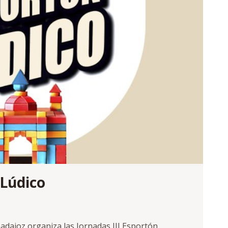
Lúdico
 Badajoz organiza las Jornadas III Esportón