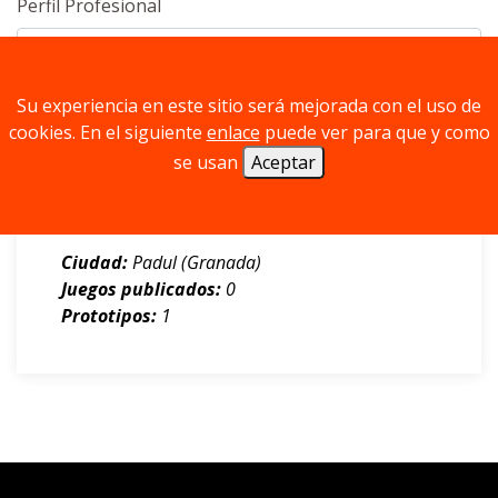
Perfil Profesional
Su experiencia en este sitio será mejorada con el uso de
cookies. En el siguiente
enlace
puede ver para que y como
se usan
Aceptar
Ferran Aznar Tudo
Entusiasta, Otros profesionales
Ciudad:
Padul (Granada)
Juegos publicados:
0
Prototipos:
1