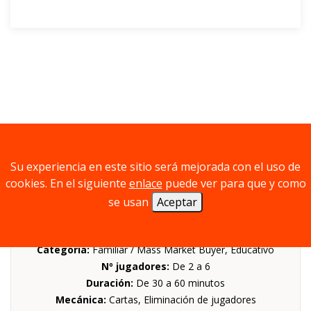
Prototipos
Su experiencia en este sitio será mejorada con el uso de
cookies. En el siguiente
enlace
puede ver para que y como
se usan
Aceptar
THE OLYMPIC GAME
Categoria:
Familiar / Mass Market Buyer, Educativo
Nº jugadores:
De 2 a 6
Duración:
De 30 a 60 minutos
Mecánica:
Cartas, Eliminación de jugadores