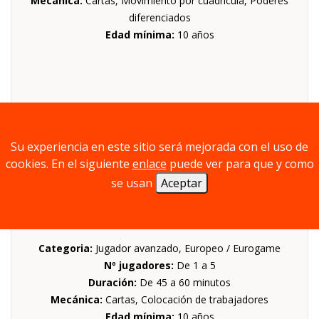
Mecánica:
Cartas, Movimiento por cuadrícula, Poderes
diferenciados
Edad mínima:
10 años
Su experiencia en este sitio será mejorada con el uso de
cookies. En el siguiente
enlace
puede ver para que y como
se usan
Aceptar
B E Y 0 N D
Categoria:
Jugador avanzado, Europeo / Eurogame
Nº jugadores:
De 1 a 5
Duración:
De 45 a 60 minutos
Mecánica:
Cartas, Colocación de trabajadores
Edad mínima:
10 años