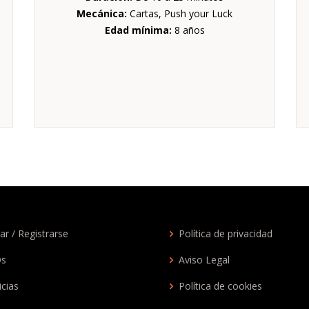
Mecánica:
Cartas, Push your Luck
Edad mínima:
8 años
ar / Registrarse
Política de privacidad
Qs
Aviso Legal
icias
Política de cookies