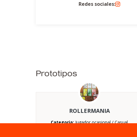
Redes sociales:
Prototipos
ROLLERMANIA
Categoria:
Jugador ocasional / Casual
Nº jugadores:
De 2 a 6
Duración:
De 10 a 20 minutos