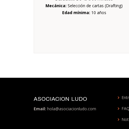
Mecánica:
Selección de cartas (Drafting)
Edad mínima:
10 años
Entr
ASOCIACION LUDO
FA
Email:
hola@asociacionludo.com
Not