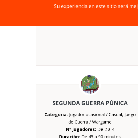
Su experiencia en este sitio será me
Mecánica:
Selección de cartas (Drafting)
Edad mínima:
10 años
SEGUNDA GUERRA PÚNICA
Categoria:
Jugador ocasional / Casual, Juego
de Guerra / Wargame
Nº jugadores:
De 2 a 4
Duración:
De 45 a 90 minutos