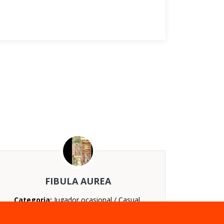
FIBULA AUREA
Categoria:
Jugador ocasional / Casual,
Educativo
Nº jugadores:
De 2 a 5