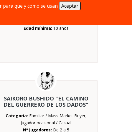
r para que y como se usan
Aceptar
Duración:
De 45 a 60 minutos
Mecánica:
Cartas, Colocación de
trabajadores, Subastas
Edad mínima:
10 años
SAIKORO BUSHIDO "EL CAMINO
DEL GUERRERO DE LOS DADOS"
Categoria:
Familiar / Mass Market Buyer,
Jugador ocasional / Casual
Nº jugadores:
De 2 a 5