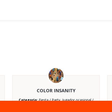
COLOR INSANITY
Categoria:
Fiesta / Party, Jugador ocasional /
Casual
Nº jugadores:
De 2 a 6