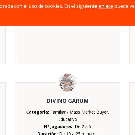
jorada con el uso de cookies. En el siguiente
enlace
puede ve
Duración:
De 5 a 10 minutos
Mecánica:
Cartas, Otros
Edad mínima:
8 años
DIVINO GARUM
Categoria:
Familiar / Mass Market Buyer,
Educativo
Nº jugadores:
De 2 a 5
Duración:
De 10 a 25 minutos