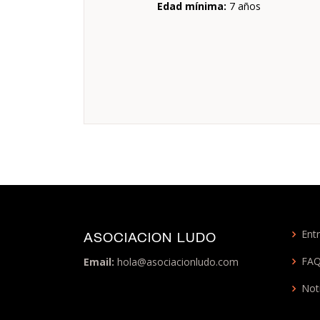
Edad mínima:
7 años
Entr
ASOCIACION LUDO
FA
Email:
hola@asociacionludo.com
Not