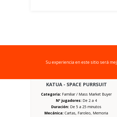
Prototipos
Su experiencia en este sitio será me
KATUA - SPACE PURRSUIT
Categoria:
Familiar / Mass Market Buyer
Nº jugadores:
De 2 a 4
Duración:
De 5 a 25 minutos
Mecánica:
Cartas, Faroleo, Memoria