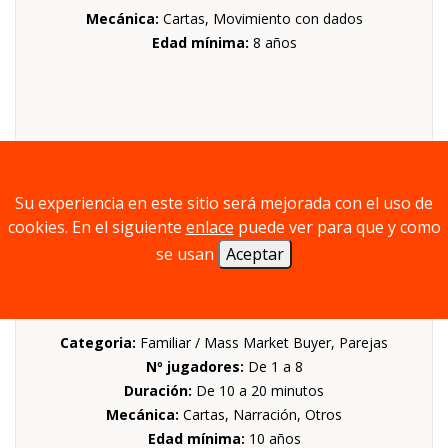
Mecánica:
Cartas, Movimiento con dados
Edad mínima:
8 años
Su experiencia en este sitio será mejorada con el uso de
cookies. En el siguiente
enlace
puede ver para que y como
se usan
Aceptar
DETECTIVE GARABATO
Categoria:
Familiar / Mass Market Buyer, Parejas
Nº jugadores:
De 1 a 8
Duración:
De 10 a 20 minutos
Mecánica:
Cartas, Narración, Otros
Edad mínima:
10 años