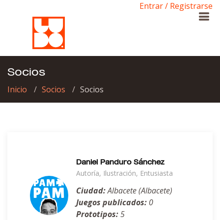
Entrar / Registrarse
Socios
Inicio
Socios
Socios
Daniel Panduro Sánchez
Autoría, Ilustración, Entusiasta
Ciudad:
Albacete (Albacete)
Juegos publicados:
0
Prototipos:
5