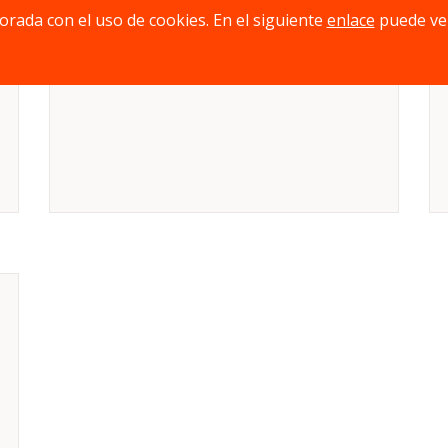
jorada con el uso de cookies. En el siguiente
enlace
puede ve
Duración:
De 10 a 15 minutos
Mecánica:
Gestión de mano, Otros
Edad mínima:
8 años