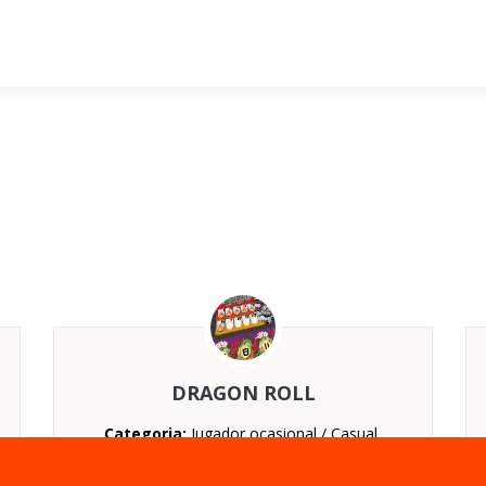
DRAGON ROLL
Categoria:
Jugador ocasional / Casual,
Parejas
Nº jugadores:
De 2 a 2