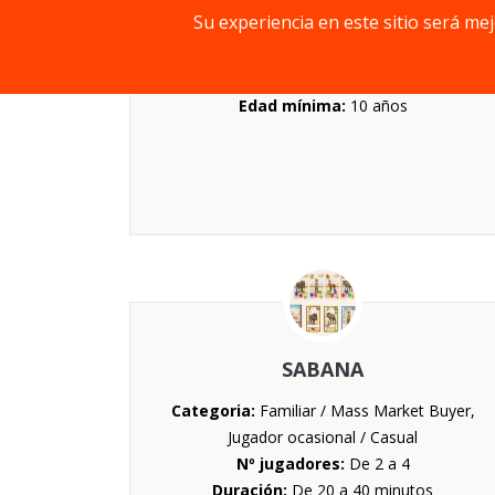
Su experiencia en este sitio será me
Duración:
De 20 a 30 minutos
Mecánica:
Colección de sets, Creación de
patrones
Edad mínima:
10 años
SABANA
Categoria:
Familiar / Mass Market Buyer,
Jugador ocasional / Casual
Nº jugadores:
De 2 a 4
Duración:
De 20 a 40 minutos