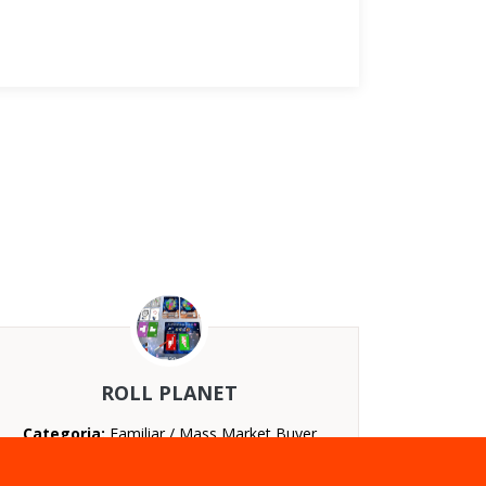
ROLL PLANET
Categoria:
Familiar / Mass Market Buyer
Nº jugadores:
De 2 a 4
Duración:
De 30 a 40 minutos