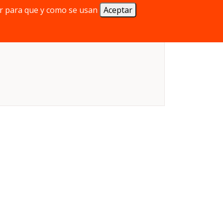
r para que y como se usan
Aceptar
Mecánica:
Roll & write
Edad mínima:
8 años