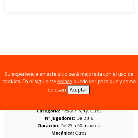
Prototipos
Su experiencia en este sitio será mejorada con el uso de
cookies. En el siguiente
enlace
puede ver para que y como
se usan
Aceptar
LAS TRAMPAS DE LOKI
Categoria:
Fiesta / Party, Otros
Nº jugadores:
De 2 a 6
Duración:
De 25 a 60 minutos
Mecánica:
Otros