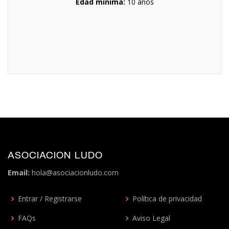
Edad mínima:
10 años
ASOCIACION LUDO
Email:
hola@asociacionludo.com
Entrar / Registrarse
Política de privacidad
FAQs
Aviso Legal