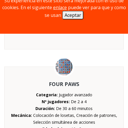
Su experiencia en este sitio será mejorada con el uso de
patrones
cookies. En el siguiente
enlace
puede ver para que y como
Edad mínima:
6 años
se usan
Aceptar
FOUR PAWS
Categoria:
Jugador avanzado
Nº jugadores:
De 2 a 4
Duración:
De 30 a 60 minutos
Mecánica:
Colocación de losetas, Creación de patrones,
Selección simultánea de acciones