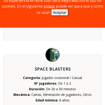
Su experiencia en este sitio será mejorada con el uso de
Edad mínima:
10 años
cookies. En el siguiente
enlace
puede ver para que y como
se usan
Aceptar
SPACE BLASTERS
Categoria:
Jugador ocasional / Casual
Nº jugadores:
De 1 a 2
Duración:
De 20 a 30 minutos
Mecánica:
Cartas, Eliminación de jugadores, Otros
Edad mínima:
8 años