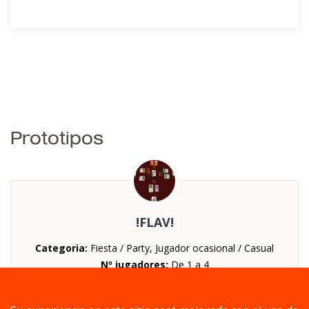
Prototipos
!FLAV!
Categoria:
Fiesta / Party, Jugador ocasional / Casual
Nº jugadores:
De 1 a 4
Duración:
De 5 a 20 minutos
Mecánica:
Cartas, Gestión de mano, Otros