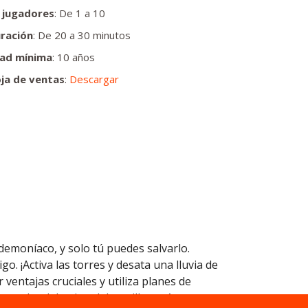
 jugadores
: De 1 a 10
ración
: De 20 a 30 minutos
ad mínima
: 10 años
ja de ventas
:
Descargar
 demoníaco, y solo tú puedes salvarlo.
. ¡Activa las torres y desata una lluvia de
ventajas cruciales y utiliza planes de
erda: el destino del castillo está en tus