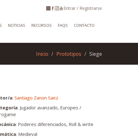
Entrar / Registrarse
S
NOTICIAS
RECURSOS
FAQS
CONTACTO
Inicio
Prototipos
Siege
tor/a
:
Santiago Zanon Saez
tegoría
: Jugador avanzado, Europeo /
rogame
cánica
: Poderes diferenciados, Roll & write
mática
: Medieval