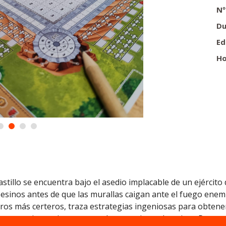
Nº
Du
Ed
Ho
astillo se encuentra bajo el asedio implacable de un ejército
sinos antes de que las murallas caigan ante el fuego enemigo
eros más certeros, traza estrategias ingeniosas para obtener 
 campesinos mientras encadenas acciones heroicas. Pero recu