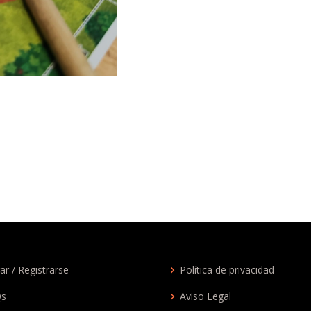
ar / Registrarse
Política de privacidad
Qs
Aviso Legal