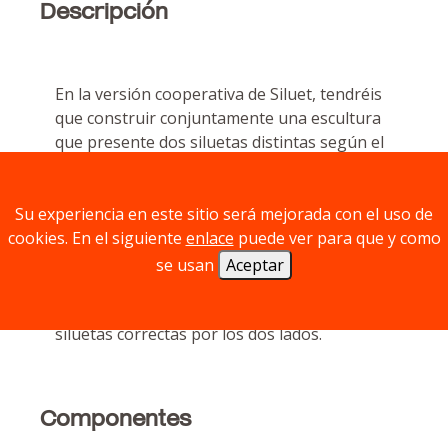
Descripción
En la versión cooperativa de Siluet, tendréis
que construir conjuntamente una escultura
que presente dos siluetas distintas según el
lado por donde la miréis. Para ganar,
deberéis conseguir que la escultura cumpla
Su experiencia en este sitio será mejorada con el uso de
con vuestras dos siluetas-objetivo secretas
cookies. En el siguiente
enlace
puede ver para que y como
sin poder comunicaros. En la versión
competitiva, deberéis acumular más puntos
se usan
Aceptar
que vuestro contrincante a la vez que
procuráis que la escultura presente las
siluetas correctas por los dos lados.
Componentes