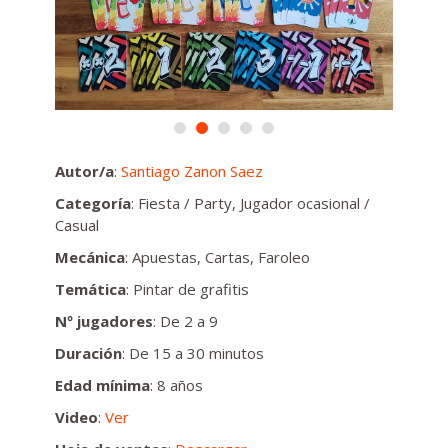
Autor/a
:
Santiago Zanon Saez
Categoría
: Fiesta / Party, Jugador ocasional /
Casual
Mecánica
: Apuestas, Cartas, Faroleo
Temática
: Pintar de grafitis
Nº jugadores
: De 2 a 9
Duración
: De 15 a 30 minutos
Edad mínima
: 8 años
Video
:
Ver