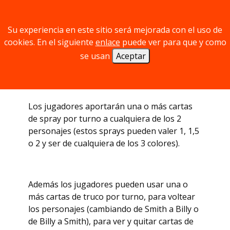
Smith el policía vigila a los grupos que más
sprays utilizan y solo el grupo más discreto
que use menos botes podrá pintar en la
Su experiencia en este sitio será mejorada con el uso de
pared que esté patrullando. En el caso de
cookies. En el siguiente
enlace
puede ver para que y como
Billy "El niño pandillero", este hará los
se usan
Aceptar
grafitis para la banda que más sprays le de.
Los jugadores aportarán una o más cartas
de spray por turno a cualquiera de los 2
personajes (estos sprays pueden valer 1, 1,5
o 2 y ser de cualquiera de los 3 colores).
Además los jugadores pueden usar una o
más cartas de truco por turno, para voltear
los personajes (cambiando de Smith a Billy o
de Billy a Smith), para ver y quitar cartas de