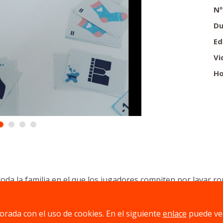
Nº
Du
Ed
Vi
Ho
oda la familia en el que los jugadores compiten por lavar rop
rápidas y un toque de humor, cada partida se convierte en un
ecable o te sabotearán con pañuelos que destiñen todo?
jorada con el uso de cookies. En el siguiente
enlace
puede ve