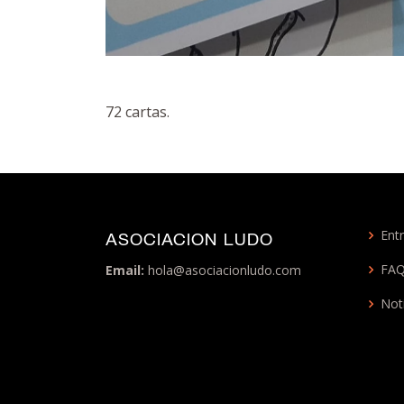
72 cartas.
Entr
ASOCIACION LUDO
FA
Email:
hola@asociacionludo.com
Not