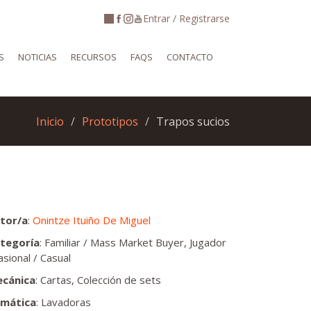
Entrar / Registrarse
S
NOTICIAS
RECURSOS
FAQS
CONTACTO
Inicio
Prototipos
Trapos sucios
tor/a
:
Onintze Ituiño De Miguel
tegoría
: Familiar / Mass Market Buyer, Jugador
asional / Casual
cánica
: Cartas, Colección de sets
mática
: Lavadoras