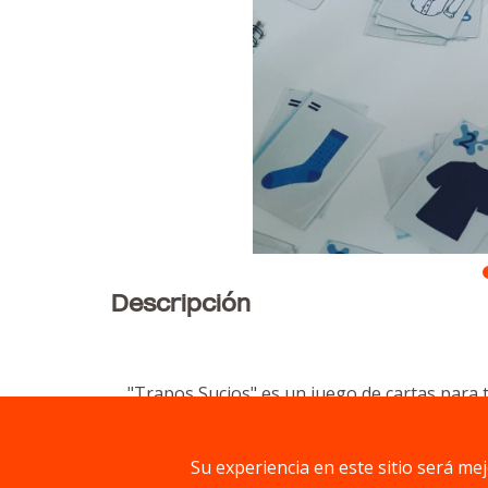
Descripción
"Trapos Sucios" es un juego de cartas para t
demás les arruinen la colada! Con mecánicas 
lavandería. ¿Podrás mantener tu colada imp
Su experiencia en este sitio será me