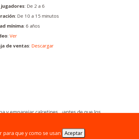
 jugadores
: De 2 a 6
ración
: De 10 a 15 minutos
ad mínima
: 6 años
deo
:
Ver
ja de ventas
:
Descargar
a y emparejar calcetines... ¡antes de que los
a batalla estratégica y divertida en la
r para que y como se usan
Aceptar