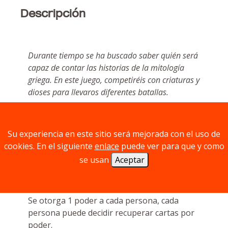
Descripción
Durante tiempo se ha buscado saber quién será
capaz de contar las historias de la mitología
griega. En este juego, competiréis con criaturas y
dioses para llevaros diferentes batallas.
Objetivo
Su experiencia en este sitio será mejorada con el uso de
Conseguir ganar batallas.
cookies. En el siguiente
enlace
puede ver para que y como
Cómo se juega
se usan
Aceptar
1 - Favor de los dioses
Se otorga 1 poder a cada persona, cada
persona puede decidir recuperar cartas por
poder.