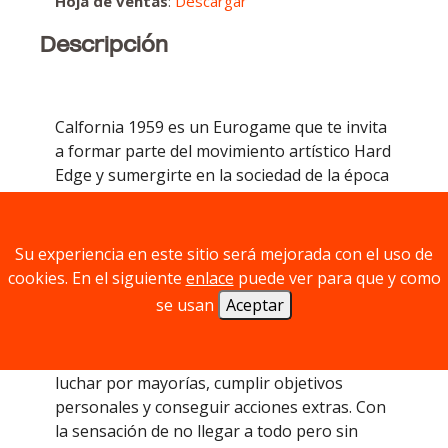
Hoja de ventas
:
Descargar
Descripción
Calfornia 1959 es un Eurogame que te invita
a formar parte del movimiento artístico Hard
Edge y sumergirte en la sociedad de la época
buscando obtener el reconocimiento que te
lleve a formar parte de la Historia del Arte.
Su experiencia en este sitio será mejorada con el uso de
Mecánicamente, en 9 turnos de trabajo y 3
cookies. En el siguiente
enlace
puede ver para que y como
de exhibiciones, tendrás un draft
se usan
Aceptar
multicomponente (elegir 2 componentes de
los 3 disponibles en la columna que elijas:
cartas, losetas y tokens) que te permitirá
luchar por mayorías, cumplir objetivos
personales y conseguir acciones extras. Con
la sensación de no llegar a todo pero sin