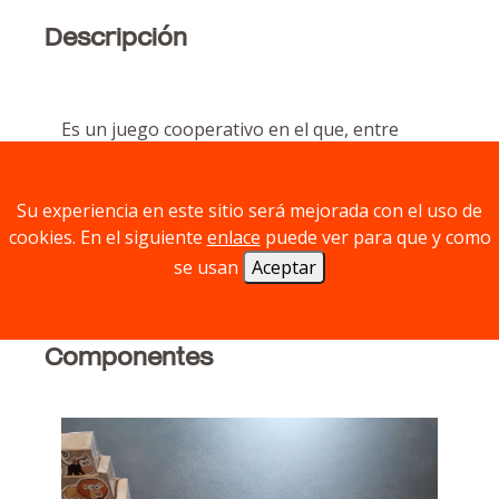
Descripción
Es un juego cooperativo en el que, entre
todos los jugadores, tienen que llevar a
todos los animales al refugio antes de que el
coche del cazador les alcance.
Su experiencia en este sitio será mejorada con el uso de
cookies. En el siguiente
enlace
puede ver para que y como
Para ello usaremos las cartas para moverlos,
se usan
Aceptar
sin descuidar que estas mismas cartas
también moverán al cazador.
Componentes