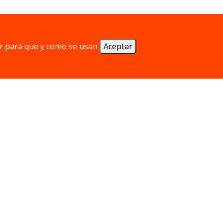
ientes cartas, porque quien tenga menos
r para que y como se usan
Aceptar