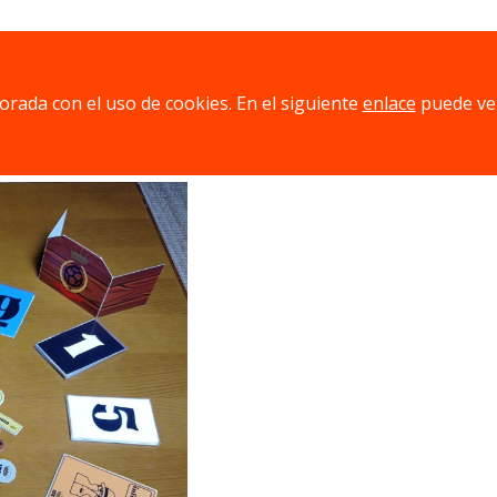
nos punto habrá ganado, pero cuidado con no adquirir sufic
jorada con el uso de cookies. En el siguiente
enlace
puede ve