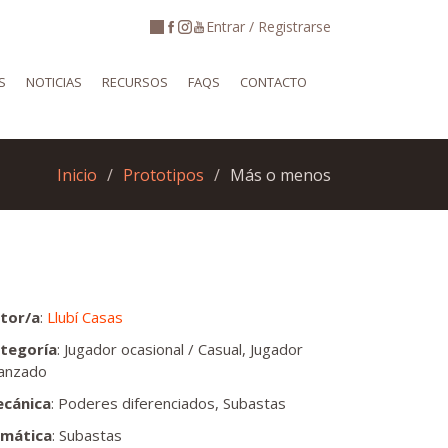
Entrar / Registrarse
S
NOTICIAS
RECURSOS
FAQS
CONTACTO
Inicio
Prototipos
Más o menos
tor/a
:
Llubí Casas
tegoría
: Jugador ocasional / Casual, Jugador
anzado
cánica
: Poderes diferenciados, Subastas
mática
: Subastas