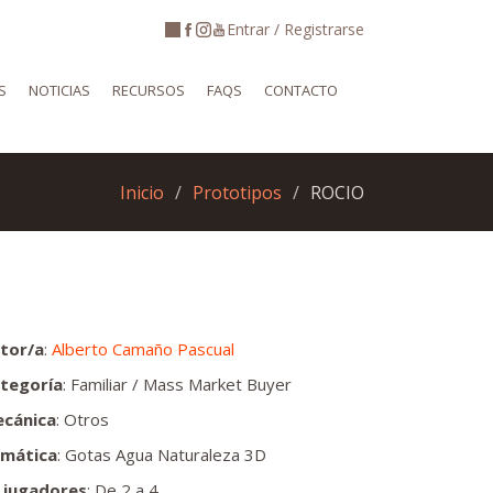
Entrar / Registrarse
S
NOTICIAS
RECURSOS
FAQS
CONTACTO
Inicio
Prototipos
ROCIO
tor/a
:
Alberto Camaño Pascual
tegoría
: Familiar / Mass Market Buyer
cánica
: Otros
mática
: Gotas Agua Naturaleza 3D
 jugadores
: De 2 a 4