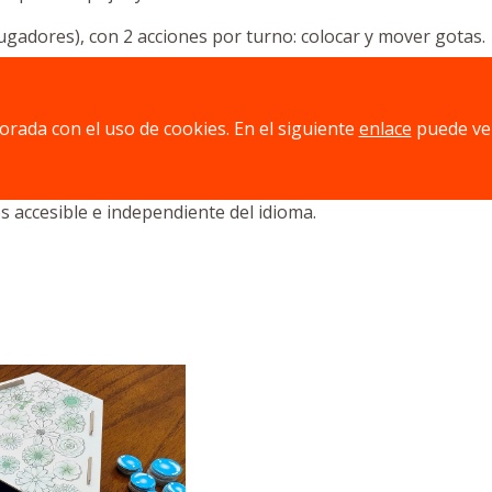
jugadores), con 2 acciones por turno: colocar y mover gotas.
ales. Con 2 variantes y la expansión Soles.
teracción directa, y sin azar.
jorada con el uso de cookies. En el siguiente
enlace
puede ve
tico al movimiento de las gotas.
 accesible e independiente del idioma.