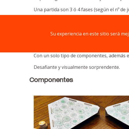
Una partida son 3 ó 4 fases (según el nº de 
Los vientos te permitirán movimientos especi
Compite en una experiencia inmersiva, con in
Su experiencia en este sitio será me
El tablero inclinado en 3D añade un giro tác
Con un solo tipo de componentes, además es
Desafiante y visualmente sorprendente.
Componentes