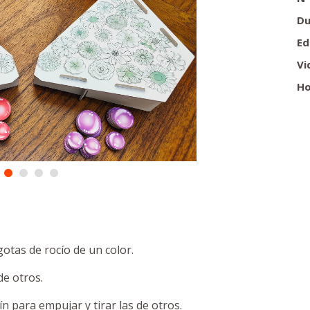
Du
Ed
Vi
Ho
otas de rocío de un color.
de otros.
n para empujar y tirar las de otros.