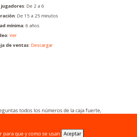
 jugadores
: De 2 a 6
ración
: De 15 a 25 minutos
ad mínima
: 6 años
deo
:
Ver
ja de ventas
:
Descargar
eguntas todos los números de la caja fuerte,
tos/expertos.
r para que y como se usan
Aceptar