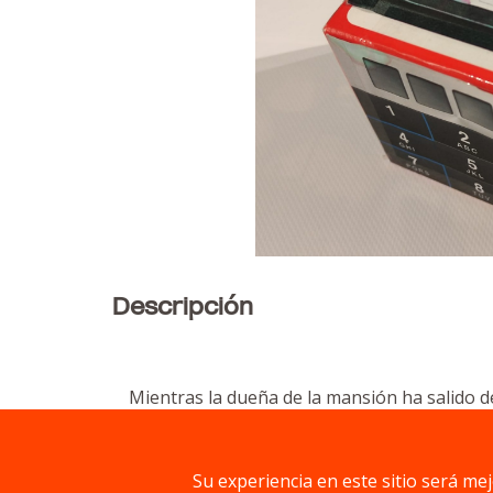
Descripción
Mientras la dueña de la mansión ha salido d
ya que sólo conocen uno cada uno.
Es un juego lógico-deductivo al que se le 
Su experiencia en este sitio será me