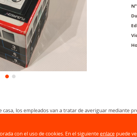
Nº
Du
Ed
Vi
Ho
e casa, los empleados van a tratar de averiguar mediante pr
puede añadir el componente memorístico para jugadores adul
jorada con el uso de cookies. En el siguiente
enlace
puede ve