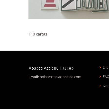
110 cartas
Entr
ASOCIACION LUDO
FA
Email:
hola@asociacionludo.com
Not