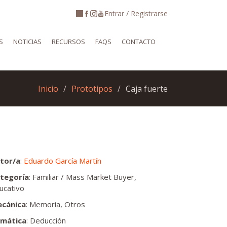
Entrar / Registrarse
S
NOTICIAS
RECURSOS
FAQS
CONTACTO
Inicio
Prototipos
Caja fuerte
tor/a
:
Eduardo García Martín
tegoría
: Familiar / Mass Market Buyer,
ucativo
cánica
: Memoria, Otros
mática
: Deducción