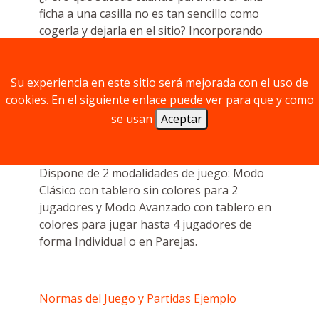
ficha a una casilla no es tan sencillo como
cogerla y dejarla en el sitio? Incorporando
características de otros juegos populares
como el Juego de las Chapas y el Billar,
entonces el juego del Tres en raya pasa a
Su experiencia en este sitio será mejorada con el uso de
ser un juego dinámico, emocionante de
cookies. En el siguiente
enlace
puede ver para que y como
habilidad y estrategia.
se usan
Aceptar
Dispone de 2 modalidades de juego: Modo
Clásico con tablero sin colores para 2
jugadores y Modo Avanzado con tablero en
colores para jugar hasta 4 jugadores de
forma Individual o en Parejas.
Normas del Juego y Partidas Ejemplo