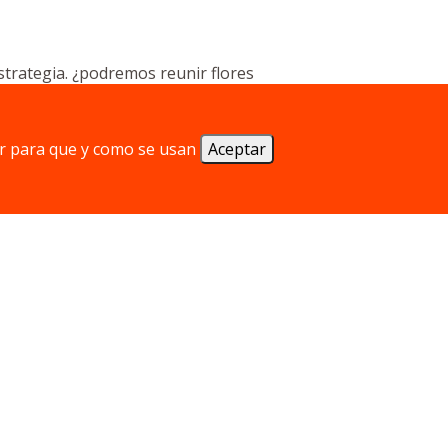
strategia. ¿podremos reunir flores
r para que y como se usan
Aceptar