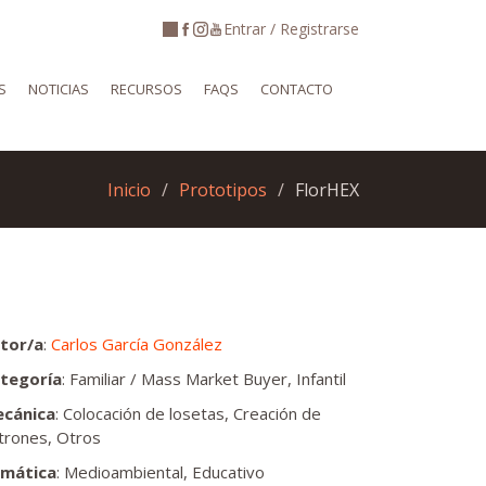
Entrar / Registrarse
S
NOTICIAS
RECURSOS
FAQS
CONTACTO
Inicio
Prototipos
FlorHEX
tor/a
:
Carlos García González
tegoría
: Familiar / Mass Market Buyer, Infantil
cánica
: Colocación de losetas, Creación de
trones, Otros
mática
: Medioambiental, Educativo