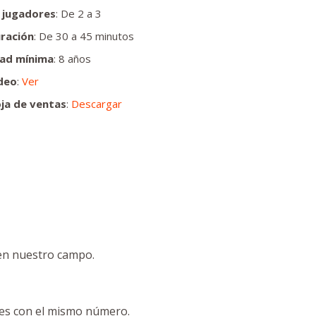
 jugadores
: De 2 a 3
ración
: De 30 a 45 minutos
ad mínima
: 8 años
deo
:
Ver
ja de ventas
:
Descargar
 en nuestro campo.
res con el mismo número.