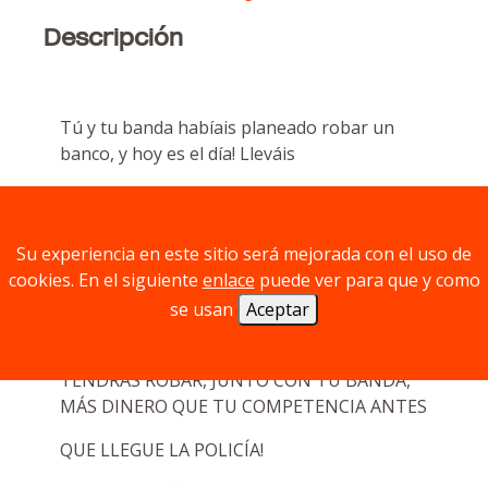
Descripción
Tú y tu banda habíais planeado robar un
banco, y hoy es el día! Lleváis
unas máscaras de perro para que no se os
reconozca, pero una vez el banco...
Su experiencia en este sitio será mejorada con el uso de
Os encuentráis que no sois las únicas
cookies. En el siguiente
enlace
puede ver para que y como
personas que han decidido robar este banco
se usan
Aceptar
ese día y utilizando estas máscaras ...
TENDRÁS ROBAR, JUNTO CON TU BANDA,
MÁS DINERO QUE TU COMPETENCIA ANTES
QUE LLEGUE LA POLICÍA!