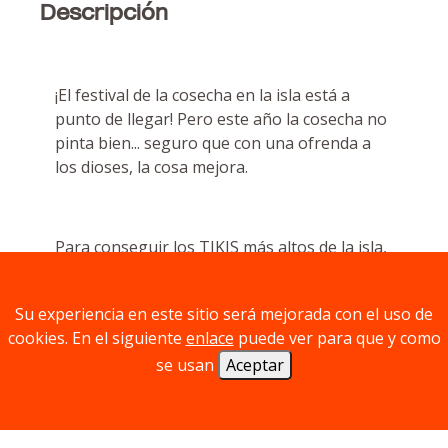
Descripción
¡El festival de la cosecha en la isla está a
punto de llegar! Pero este año la cosecha no
pinta bien... seguro que con una ofrenda a
los dioses, la cosa mejora.
Para conseguir los TIKIS más altos de la isla,
necesitaremos comparar los de la mesa y así
añadir segmentos a nuestro TIKI.
Su experiencia en este sitio será mejorada con el uso de
Pero ¡CUIDADO! tenemos que protegernos
cookies. En el siguiente
enlace
puede ver para que y como
del resto de isleños que pretenderán coger
se usan
Aceptar
nuestros tikis recién tallados.