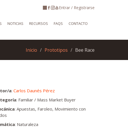
Entrar / Registrarse
S
NOTICIAS
RECURSOS
FAQS
CONTACTO
Inicio
Prototipos
Bee Race
tor/a
:
Carlos Daunés Pérez
tegoría
: Familiar / Mass Market Buyer
cánica
: Apuestas, Faroleo, Movimiento con
dos
mática
: Naturaleza