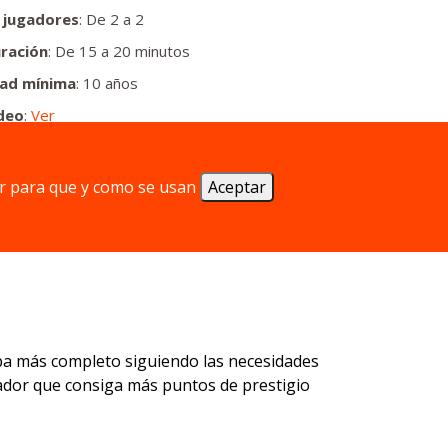
 jugadores
: De 2 a 2
ración
: De 15 a 20 minutos
ad mínima
: 10 años
deo
:
Ver
r para que y como se usan
Aceptar
apa más completo siguiendo las necesidades
jugador que consiga más puntos de prestigio