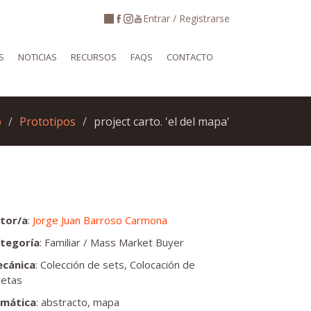
Entrar / Registrarse
S
NOTICIAS
RECURSOS
FAQS
CONTACTO
o
Prototipos
project carto. 'el del mapa'
tor/a
:
Jorge Juan Barroso Carmona
tegoría
: Familiar / Mass Market Buyer
cánica
: Colección de sets, Colocación de
setas
mática
: abstracto, mapa