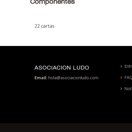
Componentes
22 cartas
Entr
ASOCIACION LUDO
FA
Email:
hola@asociacionludo.com
Not