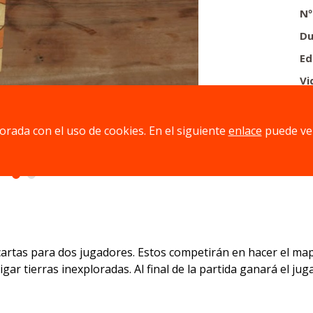
Nº
Du
Ed
Vi
jorada con el uso de cookies. En el siguiente
enlace
puede ve
 cartas para dos jugadores. Estos competirán en hacer el m
tigar tierras inexploradas. Al final de la partida ganará el 