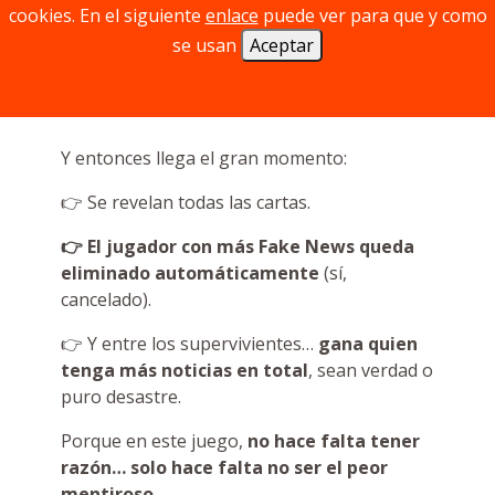
cookies. En el siguiente
enlace
puede ver para que y como
manos, se negocian, se intercambian y, con
un poco de suerte (y mala intención), se
se usan
Aceptar
cuelan donde más duelen.
Y entonces llega el gran momento:
👉 Se revelan todas las cartas.
👉 El jugador con más Fake News queda
eliminado automáticamente
(sí,
cancelado).
👉 Y entre los supervivientes…
gana quien
tenga más noticias en total
, sean verdad o
puro desastre.
Porque en este juego,
no hace falta tener
razón… solo hace falta no ser el peor
mentiroso
.