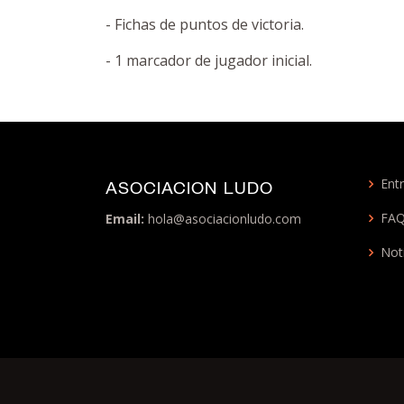
- Fichas de puntos de victoria.
- 1 marcador de jugador inicial.
Entr
ASOCIACION LUDO
FA
Email:
hola@asociacionludo.com
Not