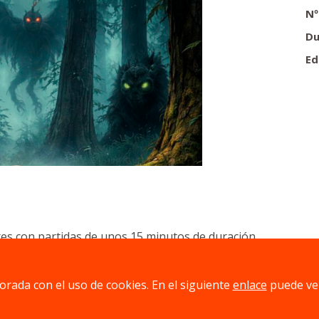
Nº
Du
Ed
res con partidas de unos 15 minutos de duración.
jorada con el uso de cookies. En el siguiente
enlace
puede ve
quieren alcanzar la fama demostrando la existencia de sere