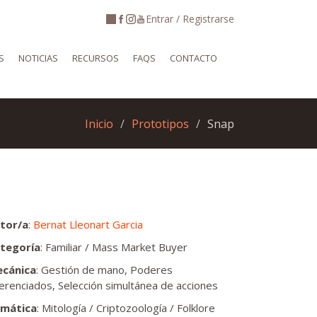
Entrar / Registrarse
S
NOTICIAS
RECURSOS
FAQS
CONTACTO
Inicio
Prototipos
Snap
tor/a
:
Bernat Lleonart Garcia
tegoría
: Familiar / Mass Market Buyer
cánica
: Gestión de mano, Poderes
ferenciados, Selección simultánea de acciones
mática
: Mitología / Criptozoología / Folklore