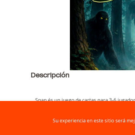
Descripción
Snap és un juego de cartas para 3-6 jugado
Su experiencia en este sitio será me
En Snap nos convertimos en fotógrafos que 