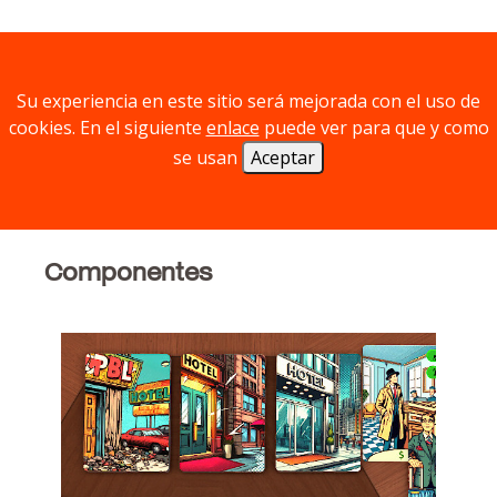
En este juego tipo
draft
de tres rondas,
competirás con el resto de jugadores para
conseguir las habitaciones de hotel con los
Su experiencia en este sitio será mejorada con el uso de
servicios más atractivos para los clientes.
cookies. En el siguiente
enlace
puede ver para que y como
se usan
Aceptar
Pero ¡cuidado! En cada ronda los clientes
serán más exigentes y, en ocasiones, podrías
atraer a molestos ladrones.
Componentes