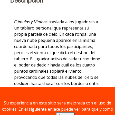
Descripción
Cúmulos y Nimbos
traslada a los jugadores a
un tablero personal que representa su
propia parcela de cielo. En cada ronda, una
nueva nube pequeña aparece en la misma
coordenada para todos los participantes,
pero es el viento el que dicta el destino del
tablero. El jugador activo de cada turno tiene
el poder de decidir hacia cuál de los cuatro
puntos cardinales soplará el viento,
provocando que todas las nubes del cielo se
deslicen hasta chocar con los bordes o entre
sí.
Su experiencia en este sitio será mejorada con el uso de
cookies. En el siguiente
enlace
puede ver para que y como
El objetivo es la combinación: dos nubes