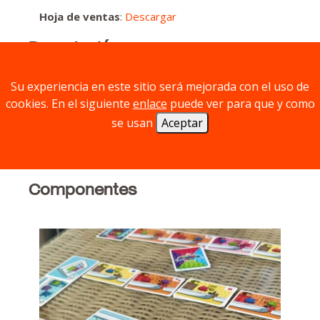
Hoja de ventas
:
Descargar
Descripción
Su experiencia en este sitio será mejorada con el uso de
cookies. En el siguiente
enlace
puede ver para que y como
Carrera de Almohadas sobre colchones,
se usan
Aceptar
debemos ser los primeros en descartarnos
de todas nuestras cartas, desplazar nuestro
token y colocar la carta de final de carrera.
Componentes