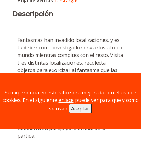
Hoja de ventas
:
Descargar
Descripción
Fantasmas han invadido localizaciones, y es
tu deber como investigador enviarlos al otro
mundo mientras compites con el resto. Visita
tres distintas localizaciones, recolecta
objetos para exorcizar al fantasma que las
habita, y usa objetos malditos para ganar
ventaja antes de que el fantasma te ataque
Su experiencia en este sitio será mejorada con el uso de
de sorpresa.
cookies. En el siguiente
enlace
puede ver para que y como
Pero elige bien a que fantasmas exorcizar,
se usan
Aceptar
ya que muchos preferirán ir al mas allá
solos, o te restaran puntos si no exorcizas
también a su pareja para el final de la
partida.