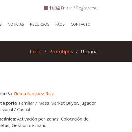
Entrar / Registrarse
S
NOTICIAS
RECURSOS
FAQS
CONTACTO
Inicio
Prototipos
Urbana
tor/a
:
Gema Narváez Ruiz
tegoría
: Familiar / Mass Market Buyer, Jugador
asional / Casual
cánica
: Activación por zonas, Colocación de
setas, Gestión de mano