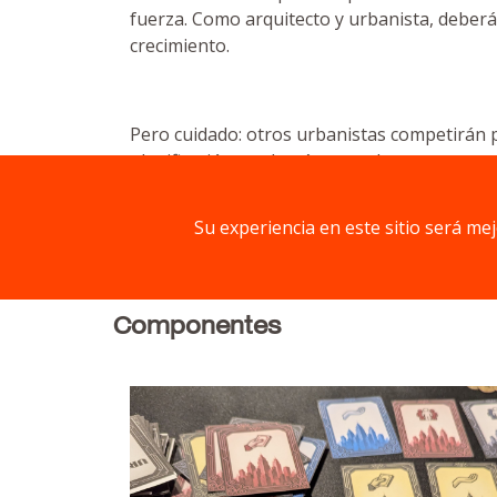
fuerza. Como arquitecto y urbanista, deberá
crecimiento.
Pero cuidado: otros urbanistas competirán po
planificación se alzará como el gran constr
Su experiencia en este sitio será me
En
Urbana
, usarás las cartas para crear u
(población y dinero), saca el máximo partido 
Componentes