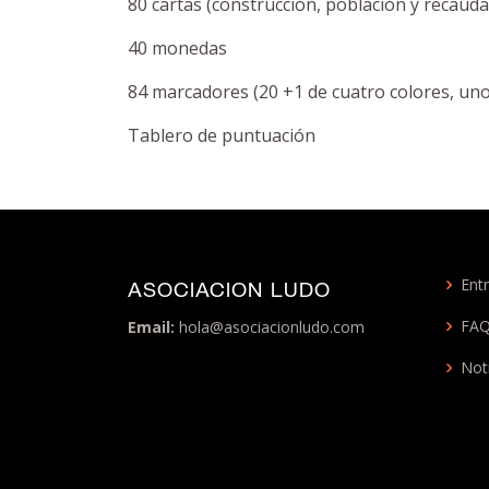
80 cartas (construcción, población y recauda
40 monedas
84 marcadores (20 +1 de cuatro colores, uno
Tablero de puntuación
Entr
ASOCIACION LUDO
FA
Email:
hola@asociacionludo.com
Not