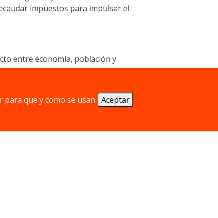
recaudar impuestos para impulsar el
ecto entre economía, población y
r para que y como se usan
Aceptar
truyendo tu ciudad. Gestiona tus recursos
nstruir para conseguir la victoria.