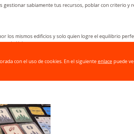
s gestionar sabiamente tus recursos, poblar con criterio y 
r los mismos edificios y solo quien logre el equilibrio perf
uctor de Urbana.
jorada con el uso de cookies. En el siguiente
enlace
puede ve
n motor económico que te permita seguir urbanizando y cons
de tus cartas y activa los edificios que tanto te ha costado co