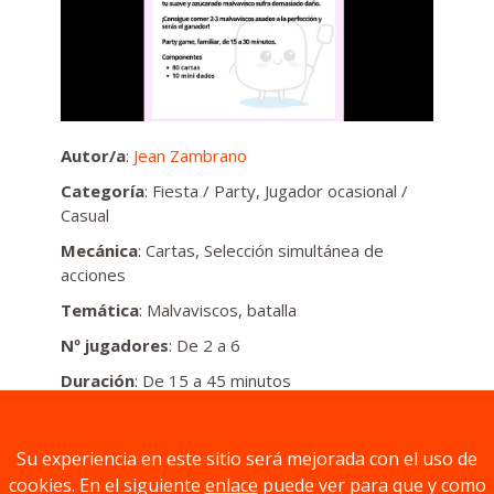
Autor/a
:
Jean Zambrano
Categoría
: Fiesta / Party, Jugador ocasional /
Casual
Mecánica
: Cartas, Selección simultánea de
acciones
Temática
: Malvaviscos, batalla
Nº jugadores
: De 2 a 6
Duración
: De 15 a 45 minutos
Edad mínima
: 7 años
Su experiencia en este sitio será mejorada con el uso de
Descripción
cookies. En el siguiente
enlace
puede ver para que y como