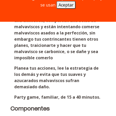
se usan
Aceptar
Tú y tus amigos son niños alrededor de
una chimenea, comparten una bolsa de
malvaviscos y están intentando comerse
malvaviscos asados a la perfección, sin
embargo tus contrincantes tienen otros
planes, traicionarte y hacer que tu
malvavisco se carbonice, o se dañe y sea
imposible comerlo
Planea tus acciones, lee la estrategia de
los demás y evita que tus suaves y
azucarados malvaviscos sufran
demasiado daño.
Party game, familiar, de 15 a 40 minutos.
Componentes